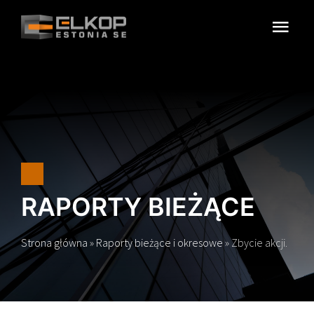
Przejdź
do
Togg
zawartości
Navi
O SPÓŁCE
REGULACJE
WŁADZE SPÓŁKI
RELACJE INWESTORSKIE
RAPORTY BIEŻĄCE
KONTAKT
Strona główna
»
Raporty bieżące i okresowe
»
Zbycie akcji.
SZUKAJ