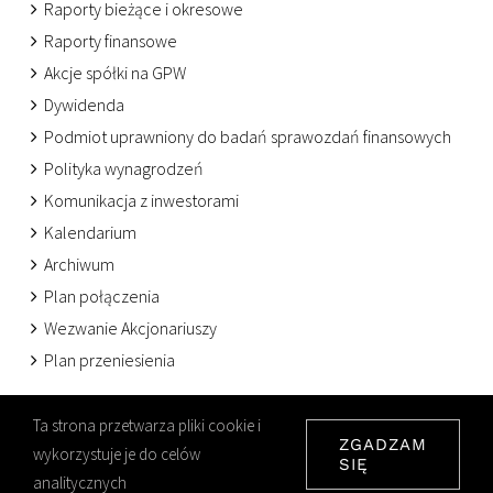
Raporty bieżące i okresowe
Raporty finansowe
Akcje spółki na GPW
Dywidenda
Podmiot uprawniony do badań sprawozdań finansowych
Polityka wynagrodzeń
Komunikacja z inwestorami
Kalendarium
Archiwum
Plan połączenia
Wezwanie Akcjonariuszy
Plan przeniesienia
Ta strona przetwarza pliki cookie i
ZGADZAM
wykorzystuje je do celów
SIĘ
© Copyright
2026 ELKOP ESTONIA SE | Designed by
SYGATE
analitycznych