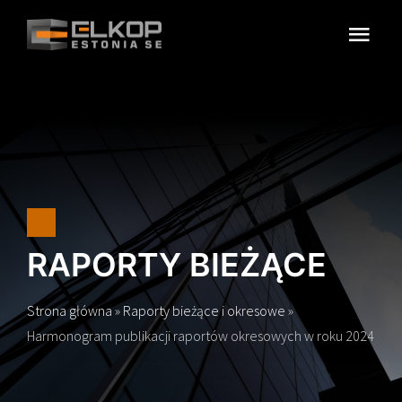
Przejdź
do
Togg
zawartości
Navi
O SPÓŁCE
REGULACJE
WŁADZE SPÓŁKI
RELACJE INWESTORSKIE
RAPORTY BIEŻĄCE
KONTAKT
Strona główna
»
Raporty bieżące i okresowe
»
Harmonogram publikacji raportów okresowych w roku 2024
SZUKAJ